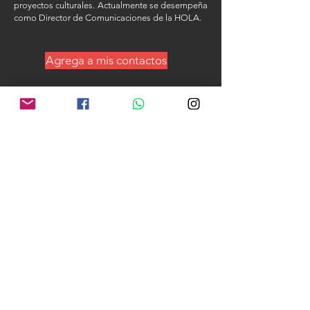
proyectos culturales. Actualmente se desempeña
como Director de Comunicaciones de la HOLA.
Agrega a mis contactos
Proyecto musical realizado por la organización non-profic
Ecuadorian Artists Guild., constituido legalmente en el estado
de NY .