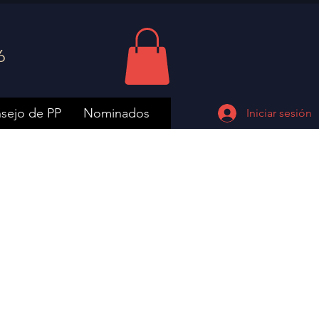
6
sejo de PP
Nominados
Iniciar sesión