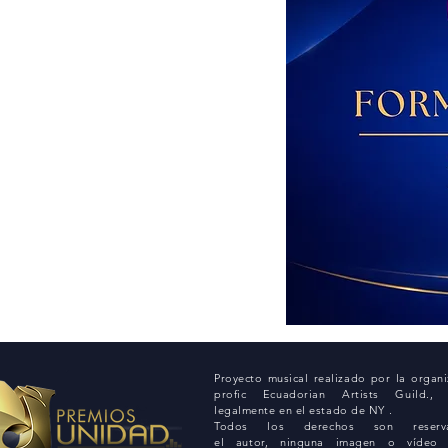
Proyecto musical realizado por la organ
profic Ecuadorian Artists Guild., c
legalmente en el estado de NY .
Todos los derechos son reser
el autor, ninguna imagen o vídeo