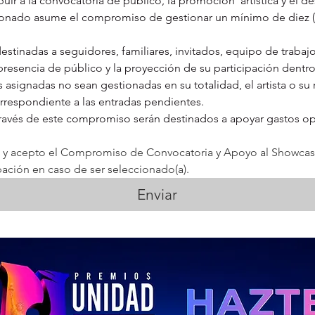
ir a la convocatoria de público, la promoción  artística y el des
cionado asume el compromiso de gestionar un mínimo de diez (10
estinadas a seguidores, familiares, invitados, equipo de trabaj
a presencia de público y la proyección de su participación dentr
 asignadas no sean gestionadas en su totalidad, el artista o su 
orrespondiente a las entradas pendientes.
ravés de este compromiso serán destinados a apoyar gastos ope
y acepto el Compromiso de Convocatoria y Apoyo al Showcase
pación en caso de ser seleccionado(a).
Enviar