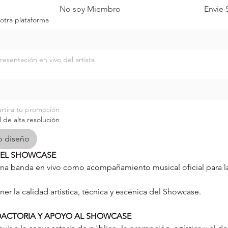
No soy Miembro
Envie 
otra plataforma
sentación en vivo del artista
artira tu promoción
 de alta resolución
o diseño
DEL SHOWCASE
na banda en vivo como acompañamiento musical oficial para la
r la calidad artística, técnica y escénica del Showcase.
ACTORIA Y APOYO AL SHOWCASE