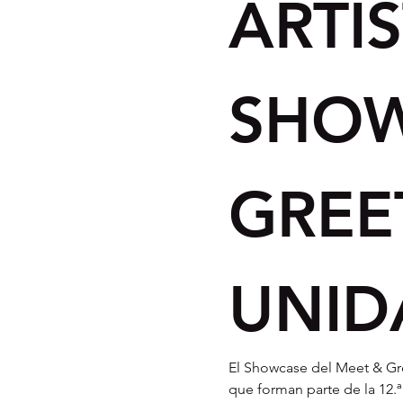
ARTÍ
SHOW
GREE
UNID
El Showcase del Meet & Gre
que forman parte de la 12.