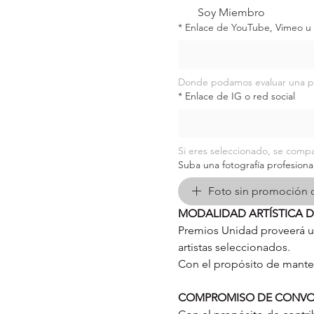
Soy Miembro
*
Enlace de YouTube, Vimeo u 
Donde podamos evaluar una pre
*
Enlace de IG o red social
Si eres seleccionado, se comp
Suba una fotografía profesional
Foto sin promoción 
MODALIDAD ARTÍSTICA 
Premios Unidad proveerá u
artistas seleccionados.
Con el propósito de mantene
COMPROMISO DE CONVO