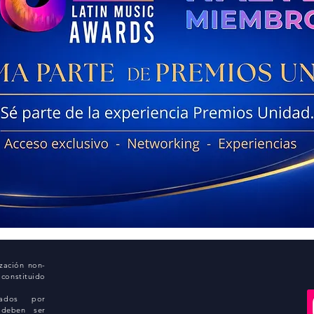
ización non-
onstituido
vados por
 deben ser